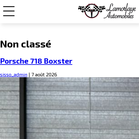
Non classé
Porsche 718 Boxster
NOS
VOITURES
sisso_admin
|
7 août 2026
VENDUES
NOS
ENGAGEMENTS
QUI