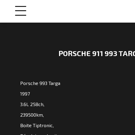
PORSCHE 911 993 TAR
NOS
VOITURES
Porsche 993 Targa
VENDUES
1997
3.6L 258ch,
NOS
ENGAGEMENTS
239500km,
Boite Tiptronic,
QUI