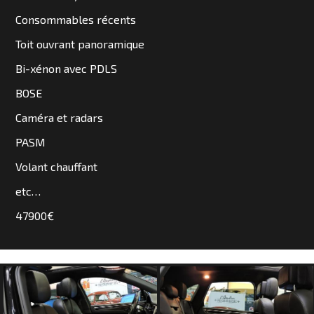
SOMMES
Consommables récents
NOUS
Toit ouvrant panoramique
?
Bi-xénon avec PDLS
CONTACT
BOSE
Caméra et radars
PASM
Volant chauffant
etc…
47900€