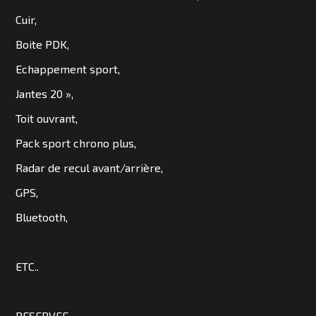
SOMMES
Cuir,
NOUS
Boite PDK,
?
Echappement sport,
CONTACT
Jantes 20 »,
Toit ouvrant,
Pack sport chrono plus,
Radar de recul avant/arrière,
GPS,
Bluetooth,
ETC..
RESERVEE