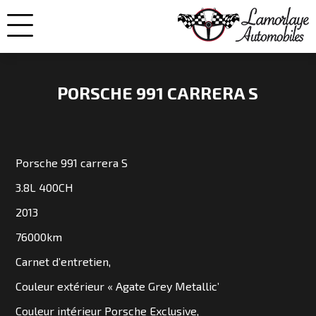
PORSCHE 991 CARRERA S
NOS
VOITURES
Porsche 991 carrera S
3.8L 400CH
VENDUES
2013
76000km
NOS
Carnet d’entretien,
ENGAGEMENTS
Couleur extérieur « Agate Grey Metallic’
QUI
Couleur intérieur Porsche Exclusive,