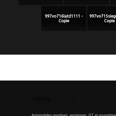
997vo716latd1111 -
997vo715siege
Copie
Copie
Automobiles sportives, anciennes, GT et youngtime