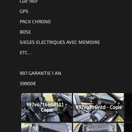
Cuir noir
SOMMES
GPS
NOUS
?
PACK CHRONO
BOSE
CONTACT
SIEGES ELECTRIQUES AVEC MEMOIRE
ETC…
997 GARANTIE 1 AN
59900€
997vo716intd111 -
997vo716intd - Copie
Copie