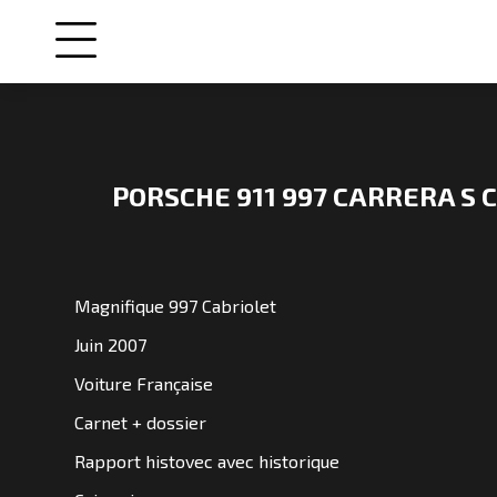
PORSCHE 911 997 CARRERA S 
NOS
VOITURES
Magnifique 997 Cabriolet
VENDUES
Juin 2007
Voiture Française
NOS
ENGAGEMENTS
Carnet + dossier
Rapport histovec avec historique
QUI