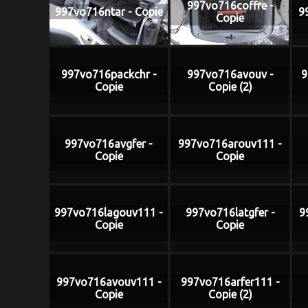
997vo716coffre -
997vo716ntar - Copie
9
Copie
997vo716packchr -
997vo716avouv -
9
Copie
Copie (2)
997vo716avgfer -
997vo716arouv111 -
Copie
Copie
997vo716lagouv111 -
997vo716latgfer -
9
Copie
Copie
997vo716avouv111 -
997vo716arfer111 -
Copie
Copie (2)