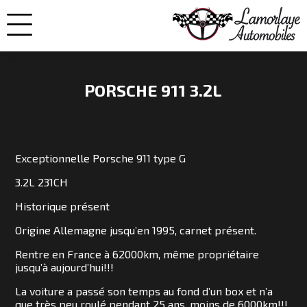
PORSCHE 911 3.2L
NOS
VOITURES
Exceptionnelle Porsche 911 type G
3.2L 231CH
VENDUES
Historique présent
Origine Allemagne jusqu’en 1995, carnet présent.
NOS
Rentre en France à 62000km, même propriétaire
ENGAGEMENTS
jusqu’à aujourd’hui!!!
La voiture a passé son temps au fond d’un box et n’a
QUI
que très peu roulé pendant 25 ans, moins de 6000km!!!