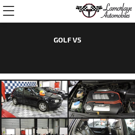
GOLF V5
NOS
VOITURES
VENDUES
NOS
ENGAGEMENTS
QUI