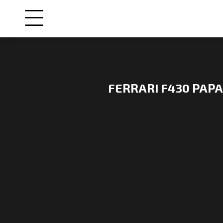
FERRARI F430 PAP
NOS
VOITURES
VENDUES
NOS
ENGAGEMENTS
QUI