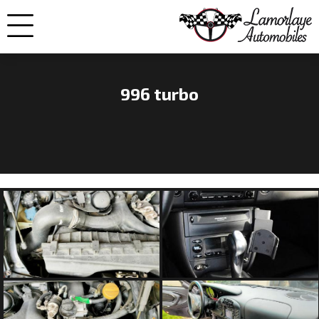
996 turbo
NOS
VOITURES
VENDUES
NOS
ENGAGEMENTS
QUI