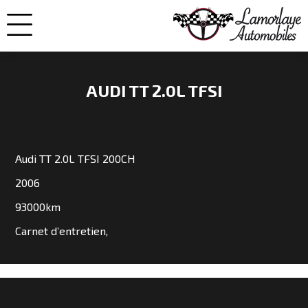
AUDI TT 2.0L TFSI
NOS
VOITURES
Audi TT 2.0L TFSI 200CH
2006
VENDUES
93000km
Carnet d’entretien,
NOS
ENGAGEMENTS
QUI