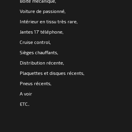
Boite mécanique,
SOMMES
Voiture de passionné,
NOUS
?
Intérieur en tissu très rare,
Jantes 17′ téléphone,
CONTACT
Cruise control,
Sièges chauffants,
Distribution récente,
Plaquettes et disques récents,
Pneus récents,
A voir
ETC..