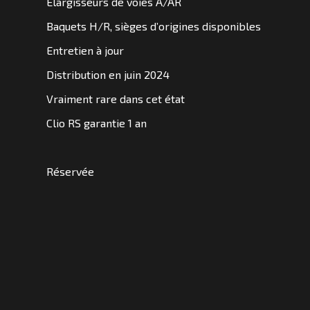
Elargisseurs de voies A/AR
SOMMES
Baquets H/R, sièges d’origines disponibles
NOUS
?
Entretien à jour
Distribution en juin 2024
CONTACT
Vraiment rare dans cet état
Clio RS garantie 1 an
Réservée