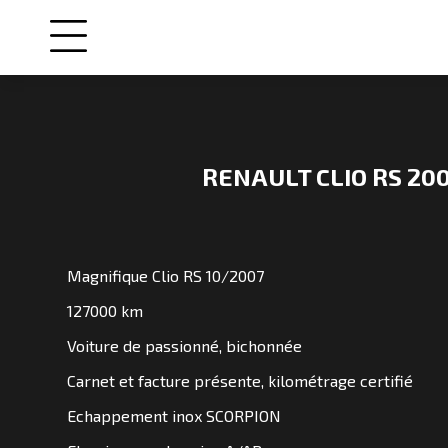
RENAULT CLIO RS 20
NOS
VOITURES
Magnifique Clio RS 10/2007
VENDUES
127000 km
Voiture de passionné, bichonnée
NOS
ENGAGEMENTS
Carnet et facture présente, kilométrage certifié
Echappement inox SCORPION
QUI